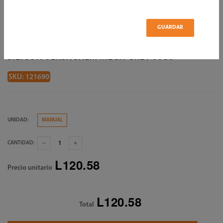
GUARDAR
SILICON VERSACHEM MEGA GREY 9939
SKU: 121690
UNIDAD:
MANUAL
CANTIDAD:
L120.58
Precio unitario
L120.58
Total