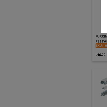
FURRI
PESTAÑ
SKU: 1
L46.20