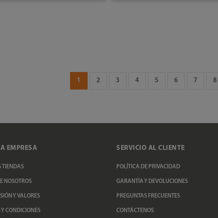
AÑADIR AL CARRITO
AÑADIR AL CARRITO
1
2
3
4
5
6
7
8
A EMPRESA
SERVICIO AL CLIENTE
 TIENDAS
POLÍTICA DE PRIVACIDAD
E NOSOTROS
GARANTÍA Y DEVOLUCIONES
ISIÓN Y VALORES
PREGUNTAS FRECUENTES
 Y CONDICIONES
CONTÁCTENOS