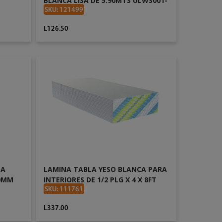
BLANCA LISA DE 5.90MTS ULWS001-
XP HLW-S009
SKU: 121499
L126.50
AÑADIR AL CARRITO
LA
LAMINA TABLA YESO BLANCA PARA
70MM
INTERIORES DE 1/2 PLG X 4 X 8FT
SKU: 111761
L337.00