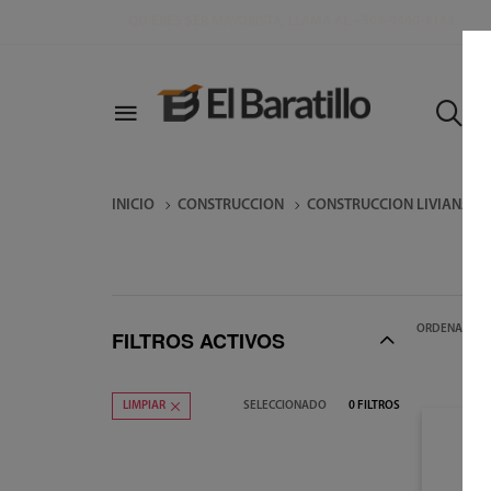
Q
U
I
E
R
E
S
S
E
R
M
A
Y
O
R
I
S
T
A
,
L
L
A
M
A
A
L
+
5
0
4
-
9
4
4
0
-
4
1
4
3
INICIO
CONSTRUCCION
CONSTRUCCION LIVIANA Y 
ORDENAR POR
FILTROS ACTIVOS
SELECCIONADO
0
FILTROS
LIMPIAR