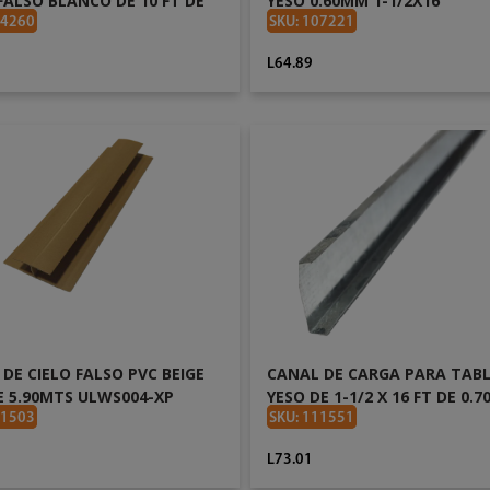
FALSO BLANCO DE 10 FT DE
YESO 0.60MM 1-1/2X16
04260
SKU: 107221
L64.89
AÑADIR AL CARRITO
AÑADIR AL CARRITO
DE CIELO FALSO PVC BEIGE
CANAL DE CARGA PARA TAB
E 5.90MTS ULWS004-XP
YESO DE 1-1/2 X 16 FT DE 0.
21503
SKU: 111551
1
L73.01