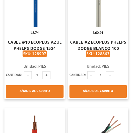
L8.74
L60.24
CABLE #10 ECOPLUS AZUL
CABLE #2 ECOPLUS PHELPS
PHELPS DODGE 1524
DODGE BLANCO 100
METROS
METROS
SKU: 128907
SKU: 128863
Unidad: PIES
Unidad: PIES
CANTIDAD:
CANTIDAD:
AÑADIR AL CARRITO
AÑADIR AL CARRITO