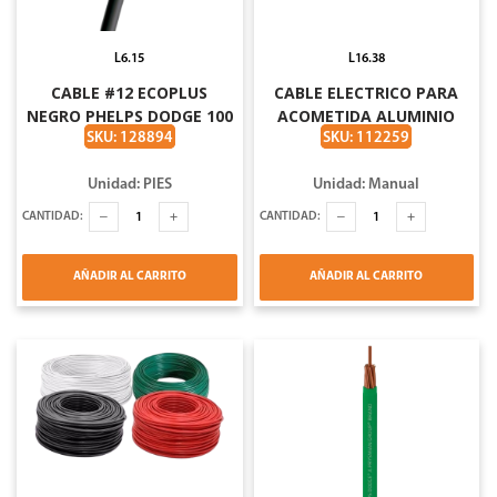
L6.15
L16.38
CABLE #12 ECOPLUS
CABLE ELECTRICO PARA
NEGRO PHELPS DODGE 100
ACOMETIDA ALUMINIO
METROS
FORRADO POR PIE 1/0
SKU: 128894
SKU: 112259
PHELDOGE
Unidad: PIES
Unidad: Manual
CANTIDAD:
CANTIDAD:
AÑADIR AL CARRITO
AÑADIR AL CARRITO