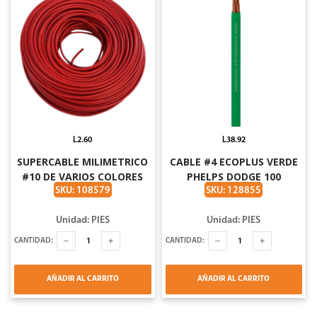
L2.60
L38.92
SUPERCABLE MILIMETRICO
CABLE #4 ECOPLUS VERDE
#10 DE VARIOS COLORES
PHELPS DODGE 100
CAJA DE 100MTS
METROS
SKU: 108579
SKU: 128855
Unidad: PIES
Unidad: PIES
CANTIDAD:
CANTIDAD:
AÑADIR AL CARRITO
AÑADIR AL CARRITO