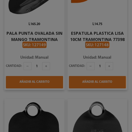
L165.20
L14.75
PALA PUNTA OVALADA SIN
ESPATULA PLASTICA LISA
MANGO TRAMONTINA
10CM TRAMONTINA 77398
77416 024
101
SKU: 127149
SKU: 127148
Unidad: Manual
Unidad: Manual
CANTIDAD:
CANTIDAD:
AÑADIR AL CARRITO
AÑADIR AL CARRITO