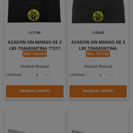
L117.69
L150.65
AZADON SIN MANGO DE 2
AZADON SIN MANGO DE 2
LBS TRAMONTINA 77211
LBS TRAMONTINA
204
77213/204
SKU: 100664
SKU: 101482
Unidad: Manual
Unidad: Manual
CANTIDAD:
CANTIDAD:
AÑADIR AL CARRITO
AÑADIR AL CARRITO