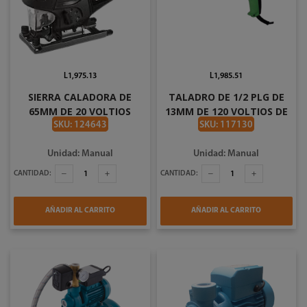
L1,975.13
L1,985.51
SIERRA CALADORA DE
TALADRO DE 1/2 PLG DE
65MM DE 20 VOLTIOS
13MM DE 120 VOLTIOS DE
URREA SKB920
1020 WATTS HITACHI
SKU: 124643
SKU: 117130
D13VFDD
Unidad: Manual
Unidad: Manual
CANTIDAD:
CANTIDAD:
AÑADIR AL CARRITO
AÑADIR AL CARRITO