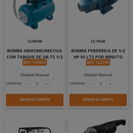
L5,550.68
L3,170.60
BOMBA HIDRONEUMATICA
BOMBA PERIFERICA DE 1/2
CON TANQUE DE 24LTS 1/2
HP 55 LTS POR MINUTO
HP ROTOPLAS
110V BRUNELLI 0.5 JSW-1CA
SKU: 104567
SKU: 122743
Unidad: Manual
Unidad: Manual
CANTIDAD:
CANTIDAD:
AÑADIR AL CARRITO
AÑADIR AL CARRITO