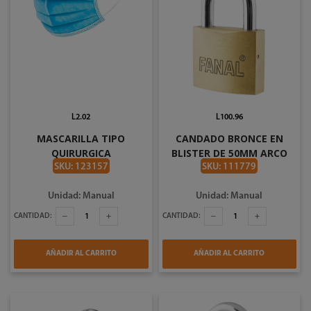
L2.02
L100.96
MASCARILLA TIPO
CANDADO BRONCE EN
QUIRURGICA
BLISTER DE 50MM ARCO
CORTO FANAL V1-FH50-B
SKU: 123157
SKU: 111779
Unidad: Manual
Unidad: Manual
CANTIDAD:
CANTIDAD:
AÑADIR AL CARRITO
AÑADIR AL CARRITO