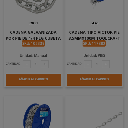
L28.91
L4.40
CADENA GALVANIZADA
CADENA TIPO VICTOR PIE
POR PIE DE 1/4 PLG CUBETA
3.5MMX100M TOOLCRAFT
DE 61 MTS/200.08 FT
TC1091
SKU: 102339
SKU: 117882
DEACERO
Unidad: Manual
Unidad: PIES
CANTIDAD:
CANTIDAD:
AÑADIR AL CARRITO
AÑADIR AL CARRITO