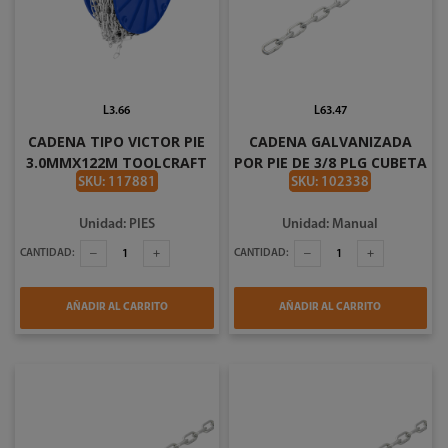
L3.66
L63.47
CADENA TIPO VICTOR PIE
CADENA GALVANIZADA
3.0MMX122M TOOLCRAFT
POR PIE DE 3/8 PLG CUBETA
TC1090
DE 82.65 FT DEACERO
SKU: 117881
SKU: 102338
Unidad: PIES
Unidad: Manual
CANTIDAD:
CANTIDAD:
AÑADIR AL CARRITO
AÑADIR AL CARRITO