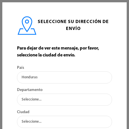
0
SELECCIONE SU DIRECCIÓN DE
INICIO
HOGAR
PROTECCION Y SEGURIDAD
ENVÍO
PROTECCION Y SEGURIDAD
Para dejar de ver este mensaje, por favor,
seleccione la ciudad de envío.
ORDENAR POR:
FILTRO
País
Departamento
Ciudad