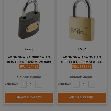
L58.31
L72.12
CANDADO DE HIERRO EN
CANDADO BRONCE EN
BLISTER DE 38MM WOKIN
BLISTER DE 38MM ARCO
660538
LARGO FANAL V1-FH38-B-
SKU: 124486
SKU: 111778
GL
Unidad: Manual
Unidad: Manual
CANTIDAD:
CANTIDAD:
AÑADIR AL CARRITO
AÑADIR AL CARRITO