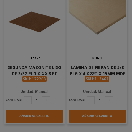
L179.27
L836.50
SEGUNDA MAZONITE LISO
LAMINA DE FIBRAN DE 5/8
DE 3/32 PLG X 4 X 8 FT
PLG X 4 X 8FT X 15MM MDF
BRASILEÑO
AMTK
SKU: 122208
SKU: 113461
Unidad: Manual
Unidad: Manual
CANTIDAD:
CANTIDAD:
AÑADIR AL CARRITO
AÑADIR AL CARRITO