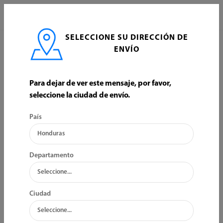
0
SELECCIONE SU DIRECCIÓN DE
INICIO
CARPINTERIA
TABLEROS FORMICA Y MELAMINA
ENVÍO
TABLEROS FORMICA Y MELAMINA
Para dejar de ver este mensaje, por favor,
seleccione la ciudad de envío.
ORDENAR POR:
FILTRO
País
Departamento
Ciudad