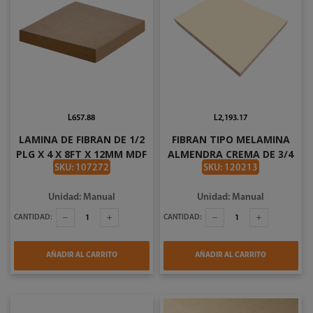
L657.88
L2,193.17
LAMINA DE FIBRAN DE 1/2
FIBRAN TIPO MELAMINA
PLG X 4 X 8FT X 12MM MDF
ALMENDRA CREMA DE 3/4
AMTK
PLG 2 CARAS LAMINA DE 4
SKU: 107272
SKU: 120213
X 8 FT (1220MM X
2440MM)18MM
Unidad: Manual
Unidad: Manual
CANTIDAD:
CANTIDAD:
AÑADIR AL CARRITO
AÑADIR AL CARRITO