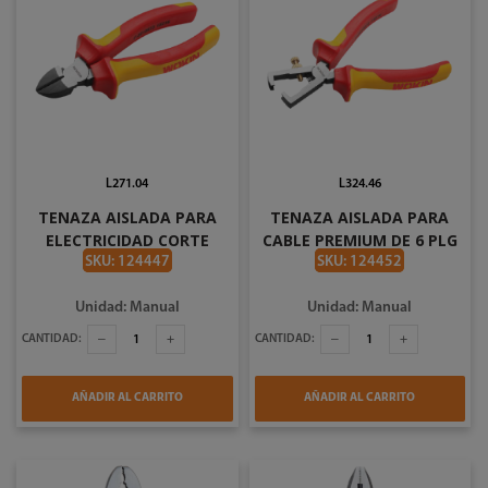
L271.04
L324.46
TENAZA AISLADA PARA
TENAZA AISLADA PARA
ELECTRICIDAD CORTE
CABLE PREMIUM DE 6 PLG
DIAGONAL PREMIUM DE 6
WOKIN 560906
SKU: 124447
SKU: 124452
PLG WOKIN 560306
Unidad: Manual
Unidad: Manual
CANTIDAD:
CANTIDAD:
AÑADIR AL CARRITO
AÑADIR AL CARRITO