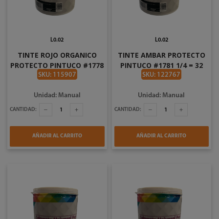
L0.02
L0.02
TINTE ROJO ORGANICO
TINTE AMBAR PROTECTO
PROTECTO PINTUCO #1778
PINTUCO #1781 1/4 = 32
1/4 = 32 ONZAS
ONZAS
SKU: 115907
SKU: 122767
Unidad: Manual
Unidad: Manual
CANTIDAD:
CANTIDAD:
AÑADIR AL CARRITO
AÑADIR AL CARRITO