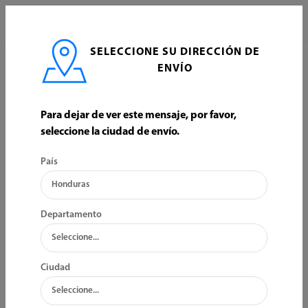
0
SELECCIONE SU DIRECCIÓN DE
INICIO
PINTURA
TINTES Y COLORANTES
ENVÍO
TINTES Y COLORANTES
Para dejar de ver este mensaje, por favor,
seleccione la ciudad de envío.
ORDENAR POR:
FILTRO
País
Departamento
Ciudad