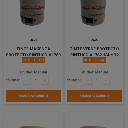
L0.02
L0.02
TINTE MAGENTA
TINTE VERDE PROTECTO
PROTECTO PINTUCO #1780
PINTUCO #1782 1/4 = 32
1/4 = 32 ONZAS
ONZAS
SKU: 115921
SKU: 115660
Unidad: Manual
Unidad: Manual
CANTIDAD:
CANTIDAD:
AÑADIR AL CARRITO
AÑADIR AL CARRITO