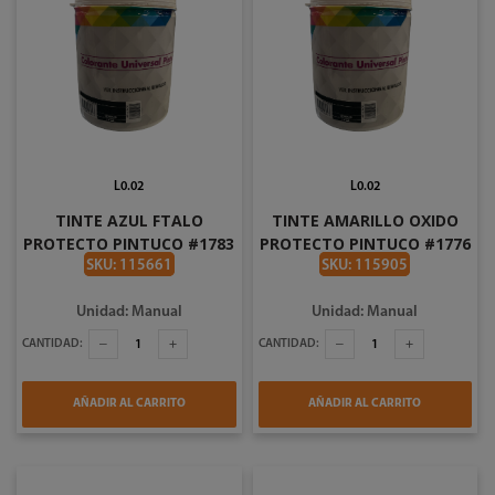
L0.02
L0.02
TINTE AZUL FTALO
TINTE AMARILLO OXIDO
PROTECTO PINTUCO #1783
PROTECTO PINTUCO #1776
1/4 = 32 ONZAS
1/4 = 32 ONZAS
SKU: 115661
SKU: 115905
Unidad: Manual
Unidad: Manual
CANTIDAD:
CANTIDAD:
AÑADIR AL CARRITO
AÑADIR AL CARRITO