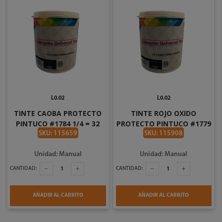
L0.02
L0.02
TINTE CAOBA PROTECTO
TINTE ROJO OXIDO
PINTUCO #1784 1/4 = 32
PROTECTO PINTUCO #1779
ONZAS
1/4 = 32 ONZAS
SKU: 115659
SKU: 115908
Unidad: Manual
Unidad: Manual
CANTIDAD:
CANTIDAD:
AÑADIR AL CARRITO
AÑADIR AL CARRITO