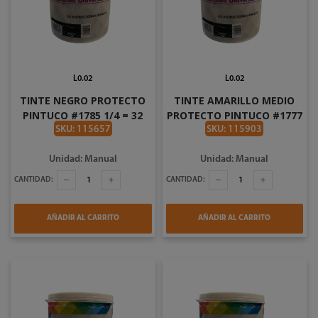
L0.02
L0.02
TINTE NEGRO PROTECTO
TINTE AMARILLO MEDIO
PINTUCO #1785 1/4 = 32
PROTECTO PINTUCO #1777
ONZAS
1/4 = 32 ONZAS
SKU: 115657
SKU: 115903
Unidad: Manual
Unidad: Manual
CANTIDAD:
CANTIDAD:
AÑADIR AL CARRITO
AÑADIR AL CARRITO