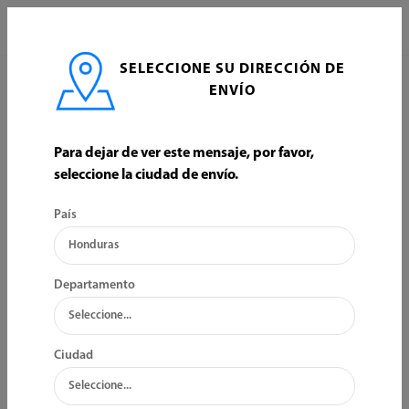
0
SELECCIONE SU DIRECCIÓN DE
INICIO
EQUIPO DE GASOLINA
VARIOS
ENVÍO
VARIOS
Para dejar de ver este mensaje, por favor,
seleccione la ciudad de envío.
ORDENAR POR:
FILTRO
País
Bajo Inventario
Bajo Inventario
Departamento
Ciudad