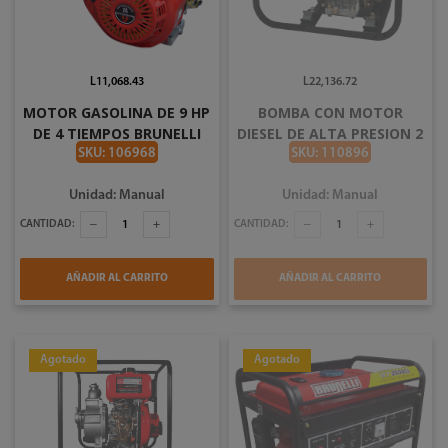
L11,068.43
L22,136.72
MOTOR GASOLINA DE 9 HP
BOMBA CON MOTOR
DE 4 TIEMPOS BRUNELLI
DIESEL DE ALTA PRESION 2
GX270S
X 2 PLG 10 HP BRUNELLI
SKU: 106968
SKU: 110896
Unidad: Manual
Unidad: Manual
CANTIDAD:
CANTIDAD:
AÑADIR AL CARRITO
AÑADIR AL CARRITO
Agotado
Agotado