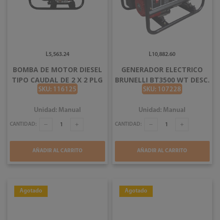
L5,563.24
L10,882.60
BOMBA DE MOTOR DIESEL
GENERADOR ELECTRICO
TIPO CAUDAL DE 2 X 2 PLG
BRUNELLI BT3500 WT DESC.
RAYBAR
SKU: 116125
SKU: 107228
Unidad: Manual
Unidad: Manual
CANTIDAD:
CANTIDAD:
AÑADIR AL CARRITO
AÑADIR AL CARRITO
Agotado
Agotado