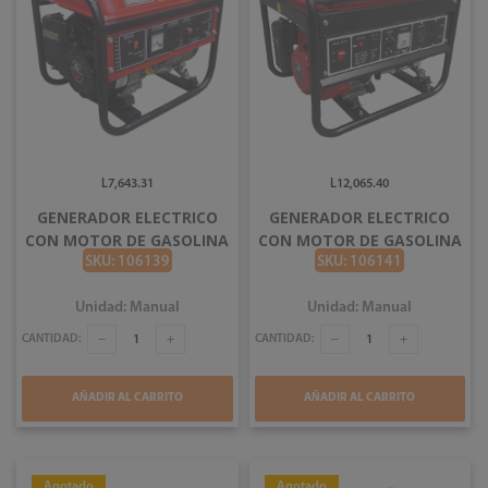
L7,643.31
L12,065.40
GENERADOR ELECTRICO
GENERADOR ELECTRICO
CON MOTOR DE GASOLINA
CON MOTOR DE GASOLINA
4 TIEMPOS 1000W
4 TIEMPOS 3000W
SKU: 106139
SKU: 106141
BRUNELLI BT1200
BRUNELLI BT3000
Unidad: Manual
Unidad: Manual
CANTIDAD:
CANTIDAD:
AÑADIR AL CARRITO
AÑADIR AL CARRITO
Agotado
Agotado