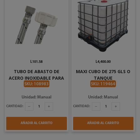
L101.58
L4,400.00
TUBO DE ABASTO DE
MAXI CUBO DE 275 GLS O
ACERO INOXIDABLE PARA
TANQUE
SANITARIO DE 3/8 X 7/8
SKU: 108983
SKU: 119464
PLG X 35CM COFLEX AS-B35
Unidad: Manual
Unidad: Manual
CANTIDAD:
CANTIDAD:
AÑADIR AL CARRITO
AÑADIR AL CARRITO