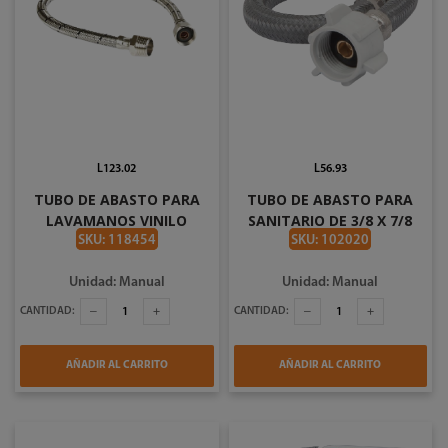
L123.02
L56.93
TUBO DE ABASTO PARA
TUBO DE ABASTO PARA
LAVAMANOS VINILO
SANITARIO DE 3/8 X 7/8
BLANCO DE 3/8 X 1/2 X 16
PLG VYG MB-1
SKU: 118454
SKU: 102020
PLG COFLEX VLB-B16
Unidad: Manual
Unidad: Manual
CANTIDAD:
CANTIDAD:
AÑADIR AL CARRITO
AÑADIR AL CARRITO