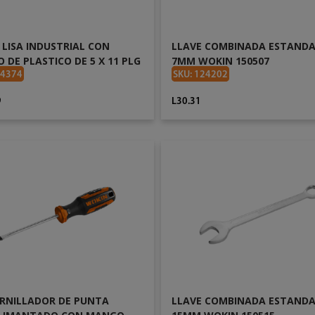
 LISA INDUSTRIAL CON
LLAVE COMBINADA ESTANDA
DE PLASTICO DE 5 X 11 PLG
7MM WOKIN 150507
 355101
24374
SKU: 124202
9
L30.31
AÑADIR AL CARRITO
AÑADIR AL CARRITO
RNILLADOR DE PUNTA
LLAVE COMBINADA ESTANDA