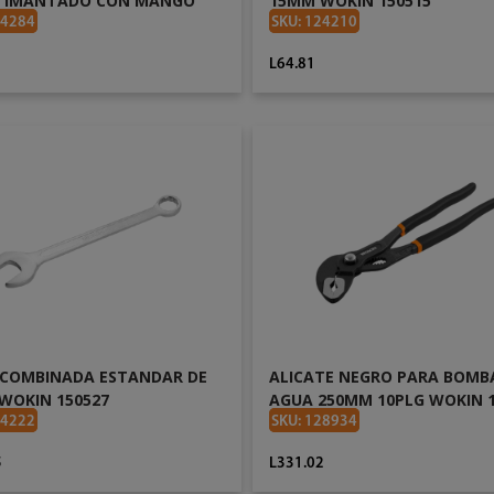
 IMANTADO CON MANGO
15MM WOKIN 150515
/NARANJA DE 3 X 0.5 WOKIN
24284
SKU: 124210
L64.81
AÑADIR AL CARRITO
AÑADIR AL CARRITO
 COMBINADA ESTANDAR DE
ALICATE NEGRO PARA BOMB
WOKIN 150527
AGUA 250MM 10PLG WOKIN 1
24222
SKU: 128934
5
L331.02