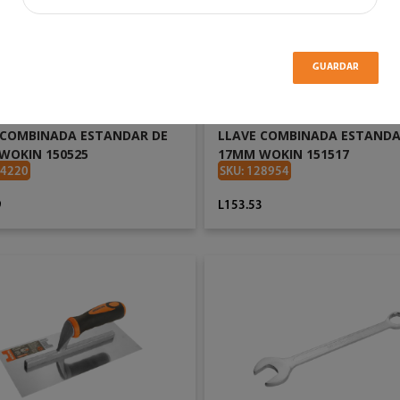
GUARDAR
 COMBINADA ESTANDAR DE
LLAVE COMBINADA ESTAND
WOKIN 150525
17MM WOKIN 151517
24220
SKU: 128954
9
L153.53
AÑADIR AL CARRITO
AÑADIR AL CARRITO