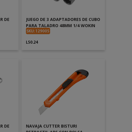
R DE
JUEGO DE 3 ADAPTADORES DE CUBO
PARA TALADRO 48MM 1/4 WOKIN
222306
SKU: 129005
L50.24
AÑADIR AL CARRITO
R DE
NAVAJA CUTTER BISTURI