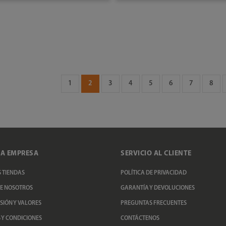
AÑADIR AL CARRITO
AÑADIR AL CARRITO
1
2
3
4
5
6
7
8
A EMPRESA
SERVICIO AL CLIENTE
 TIENDAS
POLÍTICA DE PRIVACIDAD
E NOSOTROS
GARANTÍA Y DEVOLUCIONES
ISIÓN Y VALORES
PREGUNTAS FRECUENTES
 Y CONDICIONES
CONTÁCTENOS