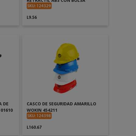
RETRACTIL ABS CON BOLSA
POLIPROPILENO DE 18 X 100MM
SKU: 124329
WOKIN 300018
L9.56
AÑADIR AL CARRITO
A DE
CASCO DE SEGURIDAD AMARILLO
01610
WOKIN 454211
SKU: 124398
L160.67