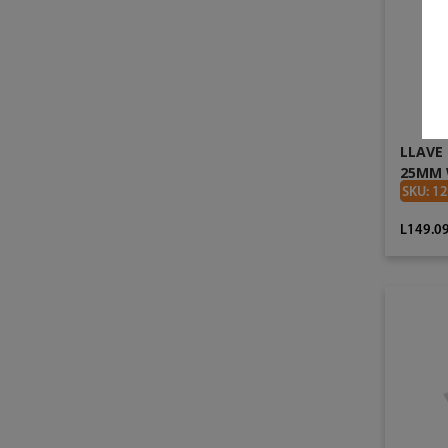
LLAVE
25MM 
SKU: 1
L149.0