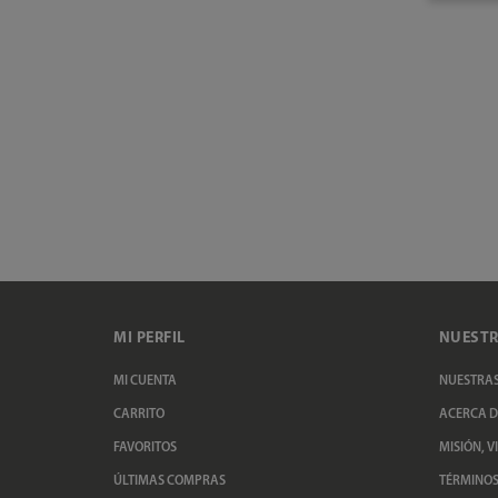
MI PERFIL
NUESTR
MI CUENTA
NUESTRAS
CARRITO
ACERCA D
FAVORITOS
MISIÓN, V
ÚLTIMAS COMPRAS
TÉRMINOS