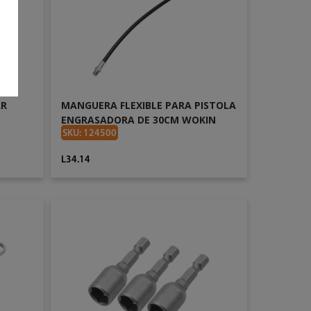
AR
MANGUERA FLEXIBLE PARA PISTOLA
ENGRASADORA DE 30CM WOKIN
728230
SKU: 124500
L34.14
AÑADIR AL CARRITO