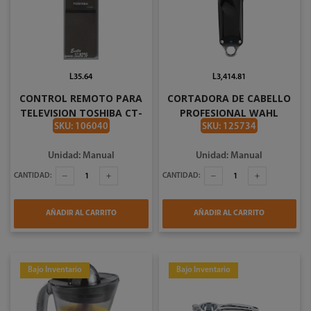
L35.64
L3,414.81
CONTROL REMOTO PARA
CORTADORA DE CABELLO
TELEVISION TOSHIBA CT-
PROFESIONAL WAHL
9507
SENIOR 005331
SKU: 106040
SKU: 125734
Unidad: Manual
Unidad: Manual
CANTIDAD:
CANTIDAD:
AÑADIR AL CARRITO
AÑADIR AL CARRITO
Bajo Inventario
Bajo Inventario