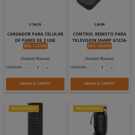
L136.55
L26.99
CARGADOR PARA CELULAR
CONTROL REMOTO PARA
DE PARED DE 2 USB
TELEVISION SHARP G1324-
I2GWAL031
SA
SKU: 122348
SKU: 106039
Unidad: Manual
Unidad: Manual
CANTIDAD:
CANTIDAD:
AÑADIR AL CARRITO
AÑADIR AL CARRITO
Bajo Inventario
Bajo Inventario