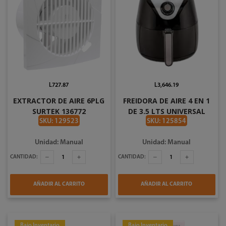
L727.87
L3,646.19
EXTRACTOR DE AIRE 6PLG
FREIDORA DE AIRE 4 EN 1
SURTEK 136772
DE 3.5 LTS UNIVERSAL
L85660
SKU: 129523
SKU: 125854
Unidad: Manual
Unidad: Manual
CANTIDAD:
CANTIDAD:
AÑADIR AL CARRITO
AÑADIR AL CARRITO
Bajo Inventario
Bajo Inventario