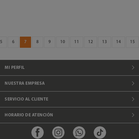
5
6
7
8
9
10
11
12
13
14
15
MI PERFIL
NUESTRA EMPRESA
SERVICIO AL CLIENTE
HORARIO DE ATENCIÓN