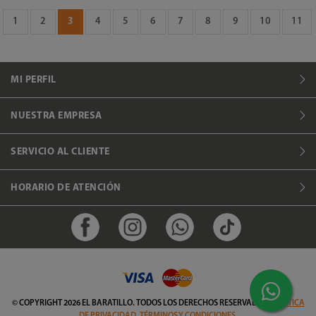
1
2
3
4
5
6
7
8
9
10
11
MI PERFIL
NUESTRA EMPRESA
SERVICIO AL CLIENTE
HORARIO DE ATENCIÓN
© COPYRIGHT
2026 EL BARATILLO
.
TODOS LOS DERECHOS RESERVADOS
.
POLÍTICA