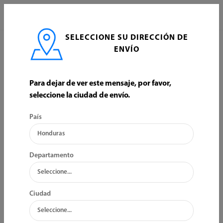
0
SELECCIONE SU DIRECCIÓN DE
ENVÍO
ORDENAR POR:
FILTRO
Para dejar de ver este mensaje, por favor,
seleccione la ciudad de envío.
País
Departamento
Ciudad
L176.15
L36.37
SARTEN ALIADA DE 24CM
UNION PVC UNIVERSAL DE