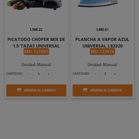
L568.22
L480.61
PICATODO CHOPER MIX DE
PLANCHA A VAPOR AZUL
1.5 TAZAS UNIVERSAL
UNIVERSAL L82320
L89130
SKU: 123981
SKU: 123976
Unidad: Manual
Unidad: Manual
CANTIDAD:
CANTIDAD:
AÑADIR AL CARRITO
AÑADIR AL CARRITO