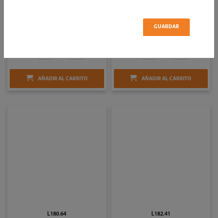
UNIVERSAL L39400
1/2 PLG LISA
SKU: 123996
SKU: 102149
GUARDAR
Unidad: Manual
Unidad: Manual
CANTIDAD:
CANTIDAD:
AÑADIR AL CARRITO
AÑADIR AL CARRITO
L180.64
L182.41