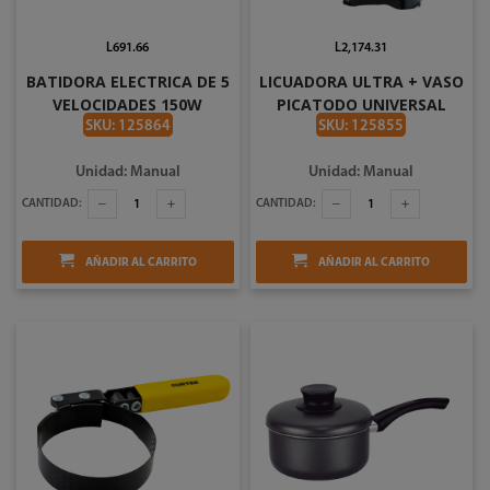
L691.66
L2,174.31
BATIDORA ELECTRICA DE 5
LICUADORA ULTRA + VASO
VELOCIDADES 150W
PICATODO UNIVERSAL
UNIVERSAL L92801
L62070
SKU: 125864
SKU: 125855
Unidad: Manual
Unidad: Manual
CANTIDAD:
CANTIDAD:
AÑADIR AL CARRITO
AÑADIR AL CARRITO